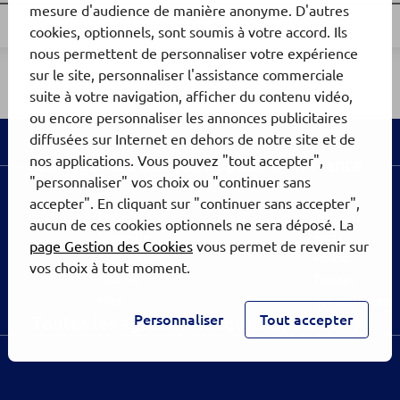
mesure d'audience de manière anonyme. D'autres
cookies, optionnels, sont soumis à votre accord. Ils
nous permettent de personnaliser votre expérience
sur le site, personnaliser l'assistance commerciale
suite à votre navigation, afficher du contenu vidéo,
ou encore personnaliser les annonces publicitaires
diffusées sur Internet en dehors de notre site et de
nos applications. Vous pouvez "tout accepter",
Les agences Banque Populaire en France
"personnaliser" vos choix ou "continuer sans
accepter". En cliquant sur "continuer sans accepter",
Lyon
Nîmes
aucun de ces cookies optionnels ne sera déposé. La
Marseille
Paris
page Gestion des Cookies
vous permet de revenir sur
Montpellier
Reims
vos choix à tout moment.
Nantes
Rennes
Nice
Saint-Étienne
Personnaliser
Tout accepter
Toutes les agences Banque Populaire