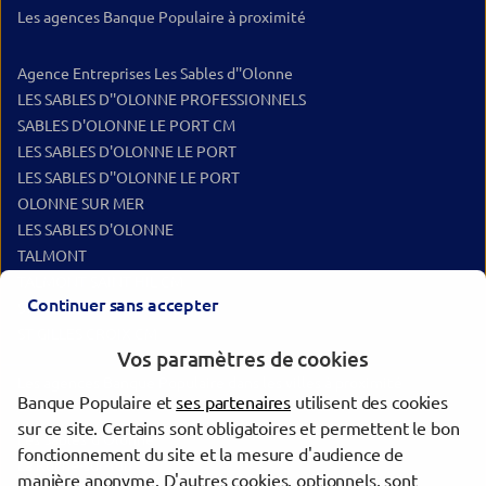
Les agences Banque Populaire à proximité
Agence Entreprises Les Sables d''Olonne
LES SABLES D''OLONNE PROFESSIONNELS
SABLES D'OLONNE LE PORT CM
LES SABLES D'OLONNE LE PORT
LES SABLES D''OLONNE LE PORT
OLONNE SUR MER
LES SABLES D'OLONNE
TALMONT
TALMONT SAINT HIL CM
Continuer sans accepter
ST GILLES CROIX DE VIE
ST GILLES CROIX CM
Vos paramètres de cookies
Les agences Banque Populaire dans les villes à proximité
Banque Populaire et
ses partenaires
utilisent des cookies
sur ce site. Certains sont obligatoires et permettent le bon
Les Sables-d'Olonne
fonctionnement du site et la mesure d'audience de
La Roche-sur-Yon
manière anonyme. D'autres cookies, optionnels, sont