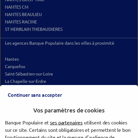
NANTES CM
NANTES BEAULIEU
NANTES RACINE
ST HERBLAIN THEBAUDIERES
Les agences Banque Populaire dans les villes à proximité
Nantes
Carquefou
Saint-Sébastien-sur-Loire
La Chapelle-sur-Erdre
Orvault
Continuer sans accepter
Saint-Herblain
Rezé
Vos paramètres de cookies
Vertou
Bouguenais
Banque Populaire et
ses partenaires
utilisent des cookies
Couëron
sur ce site. Certains sont obligatoires et permettent le bon
Montaigu-Vendée
fonctionnement du site et la mesure d'audience de