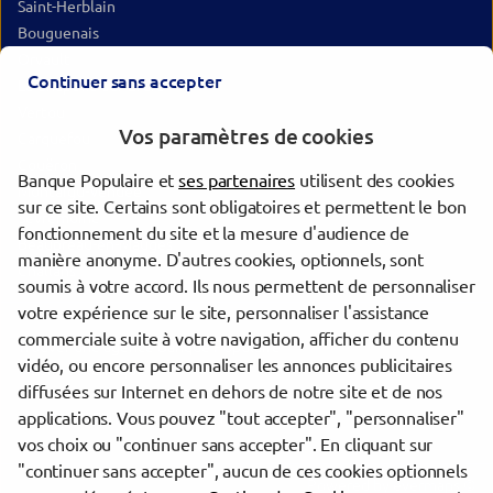
Saint-Herblain
Bouguenais
Orvault
Continuer sans accepter
La Chapelle-sur-Erdre
Vertou
Vos paramètres de cookies
Carquefou
Couëron
Banque Populaire et
ses partenaires
utilisent des cookies
Montaigu-Vendée
sur ce site. Certains sont obligatoires et permettent le bon
Sèvremoine
fonctionnement du site et la mesure d'audience de
Beaupréau-en-Mauges
manière anonyme. D'autres cookies, optionnels, sont
Challans
soumis à votre accord. Ils nous permettent de personnaliser
votre expérience sur le site, personnaliser l'assistance
commerciale suite à votre navigation, afficher du contenu
Trouver une agence Banque Populaire
vidéo, ou encore personnaliser les annonces publicitaires
Loire-Atlantique
diffusées sur Internet en dehors de notre site et de nos
Nantes
applications. Vous pouvez "tout accepter", "personnaliser"
AGENCE ENTREPRISES NANTES OUEST
vos choix ou "continuer sans accepter". En cliquant sur
"continuer sans accepter", aucun de ces cookies optionnels
Powered by
evermaps ©