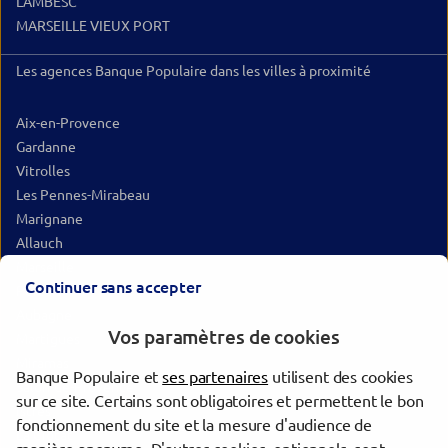
LAMBESC
MARSEILLE VIEUX PORT
Les agences Banque Populaire dans les villes à proximité
Aix-en-Provence
Gardanne
Vitrolles
Les Pennes-Mirabeau
Marignane
Allauch
Marseille
Continuer sans accepter
Pertuis
Aubagne
Vos paramètres de cookies
Martigues
Miramas
Banque Populaire et
ses partenaires
utilisent des cookies
Salon-de-Provence
sur ce site. Certains sont obligatoires et permettent le bon
Istres
fonctionnement du site et la mesure d'audience de
La Ciotat