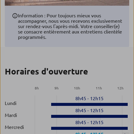
Information : Pour toujours mieux vous
accompagner, nous vous recevons exclusivement
sur rendez-vous l'après-midi. Votre conseiller(e)
se consacre entièrement aux entretiens clientèle
programmés.
Horaires d'ouverture
8
h
9
h
10
h
11
h
12
h
8h45
-
12h15
Lundi
8h45
-
12h15
Mardi
8h45
-
12h15
Mercredi