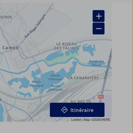
+
−
Itinéraire
Leaflet
| Map ©2026
HERE