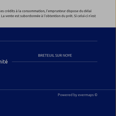
les crédits à la consommation, l'emprunteur dispose du délai
 La vente est subordonnée à l'obtention du prêt. Si celui-ci n'est
BRETEUIL SUR NOYE
mité
Powered by
evermaps ©