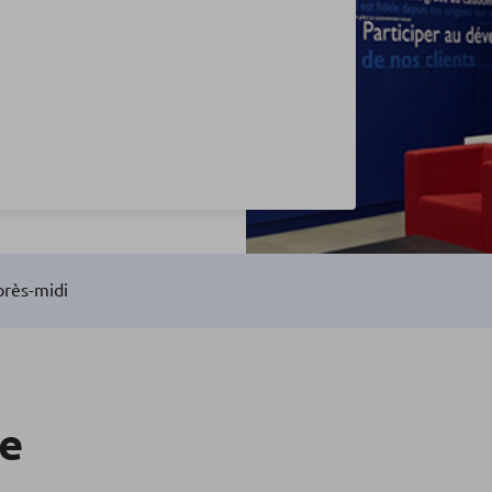
près-midi
re