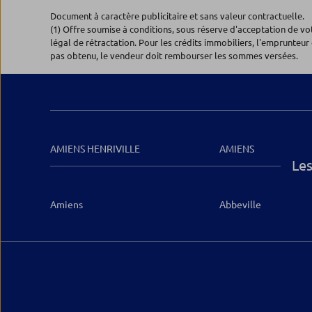
Document à caractère publicitaire et sans valeur contractuelle.
(1) Offre soumise à conditions, sous réserve d'acceptation de v
légal de rétractation. Pour les crédits immobiliers, l'emprunteur 
pas obtenu, le vendeur doit rembourser les sommes versées.
AMIENS HENRIVILLE
AMIENS
Les
Amiens
Abbeville