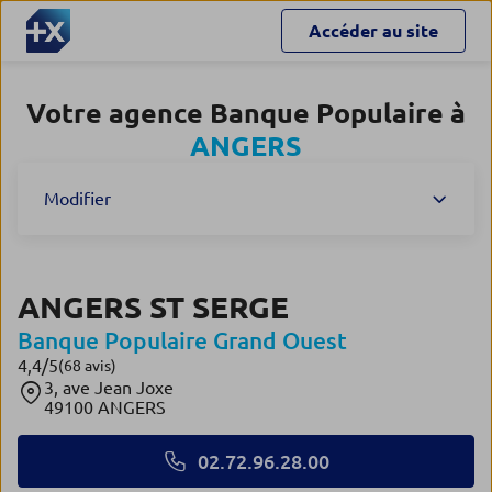
Accéder au site
Votre agence Banque Populaire à
ANGERS
Modifier
ANGERS ST SERGE
Banque Populaire Grand Ouest
4,4
/5
Note de 4.4 sur 5
(68 avis)
3, ave Jean Joxe
49100 ANGERS
02.72.96.28.00