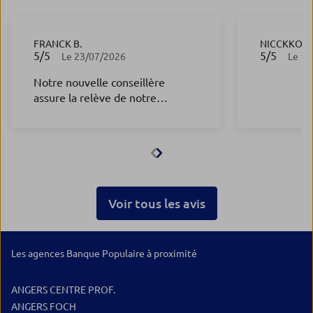
FRANCK B.
NICCKKO 4.
5
/5
5
/5
Note de 5 sur 5
Note de 5 s
Le 23/07/2026
Le 15
Notre nouvelle conseillère
assure la relève de notre
conseiller passé avec efficacité
et gentillesse. Une personne à
l'écoute, de bons conseils et très
réactive. Il existe encore du lien
humain avec cette personne et
cela est trèsappréciable. Merci
Voir tous les avis
beaucoup.
Les agences Banque Populaire à proximité
ANGERS CENTRE PROF.
ANGERS FOCH