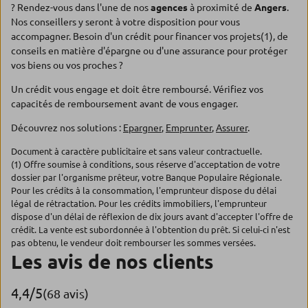
? Rendez-vous dans l'une de nos
agences
à proximité de
Angers
.
Nos conseillers y seront à votre disposition pour vous
accompagner. Besoin d'un crédit pour financer vos projets(1), de
conseils en matière d'épargne ou d'une assurance pour protéger
vos biens ou vos proches ?
Un crédit vous engage et doit être remboursé. Vérifiez vos
capacités de remboursement avant de vous engager.
Découvrez nos solutions :
Epargner
,
Emprunter
,
Assurer
.
Document à caractère publicitaire et sans valeur contractuelle.
(1) Offre soumise à conditions, sous réserve d'acceptation de votre
dossier par l'organisme prêteur, votre Banque Populaire Régionale.
Pour les crédits à la consommation, l'emprunteur dispose du délai
légal de rétractation. Pour les crédits immobiliers, l'emprunteur
dispose d'un délai de réflexion de dix jours avant d'accepter l'offre de
crédit. La vente est subordonnée à l'obtention du prêt. Si celui-ci n'est
pas obtenu, le vendeur doit rembourser les sommes versées.
Les avis de nos clients
4,4
/5
Note de 4.4 sur 5
(68 avis)