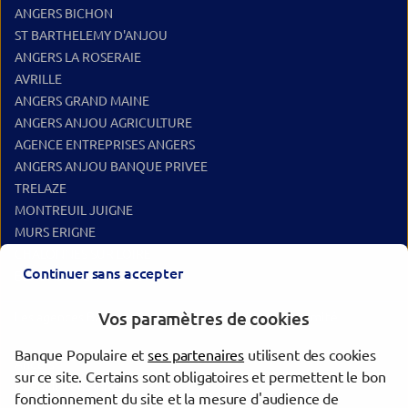
ANGERS BICHON
ST BARTHELEMY D'ANJOU
ANGERS LA ROSERAIE
AVRILLE
ANGERS GRAND MAINE
ANGERS ANJOU AGRICULTURE
AGENCE ENTREPRISES ANGERS
ANGERS ANJOU BANQUE PRIVEE
TRELAZE
MONTREUIL JUIGNE
MURS ERIGNE
CHALONNES SUR LOIRE
Continuer sans accepter
BEAUFORT EN ANJOU
Vos paramètres de cookies
Les agences Banque Populaire dans les villes à proximité
Banque Populaire et
ses partenaires
utilisent des cookies
Angers
sur ce site. Certains sont obligatoires et permettent le bon
Chemillé-en-Anjou
fonctionnement du site et la mesure d'audience de