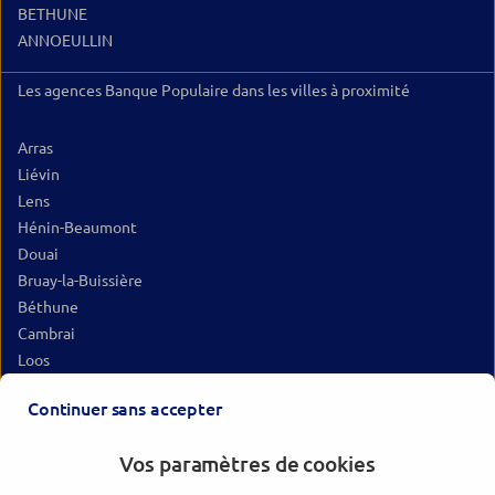
BETHUNE
ANNOEULLIN
Les agences Banque Populaire dans les villes à proximité
Arras
Liévin
Lens
Hénin-Beaumont
Douai
Bruay-la-Buissière
Béthune
Cambrai
Loos
Lille
Continuer sans accepter
Lambersart
Denain
Vos paramètres de cookies
Armentières
La Madeleine