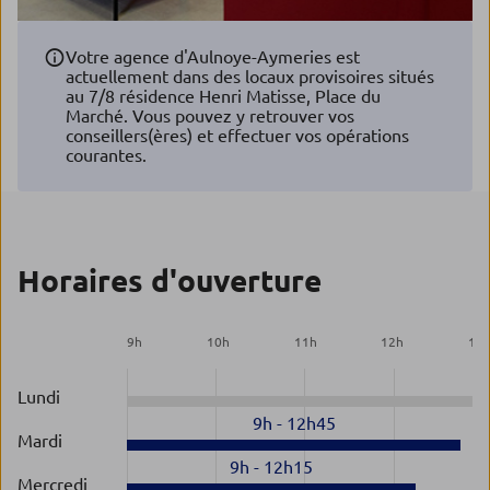
Votre agence d'Aulnoye-Aymeries est
actuellement dans des locaux provisoires situés
au 7/8 résidence Henri Matisse, Place du
Marché. Vous pouvez y retrouver vos
conseillers(ères) et effectuer vos opérations
courantes.
Horaires d'ouverture
9
h
10
h
11
h
12
h
13
Lundi
9h
-
12h45
Mardi
9h
-
12h15
Mercredi