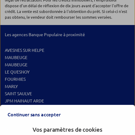
légal de rétractation. Pour les crédits immobiliers, l'emprunteur
dispose d'un délai de réflexion de dix jours avant d'accepter l'offre de
crédit. La vente est subordonnée à l'obtention du prêt. Si celui-ci n'est
pas obtenu, le vendeur doit rembourser les sommes versées.
Les agences Banque Populaire à proximité
AVESNES SUR HELPE
MAUBEUGE
MAUBEUGE
LE QUESNOY
FOURMIES
MARLY
SAINT SAULVE
JPM HAINAUT ARDE
VALENCIENNES TERTIALES
Continuer sans accepter
VALENCIENNES
Vos paramètres de cookies
Les agences Banque Populaire dans les villes à proximité