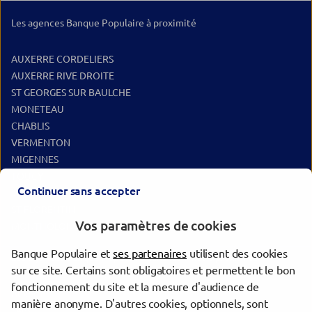
Les agences Banque Populaire à proximité
AUXERRE CORDELIERS
AUXERRE RIVE DROITE
ST GEORGES SUR BAULCHE
MONETEAU
CHABLIS
VERMENTON
MIGENNES
TOUCY
Continuer sans accepter
JOIGNY
ST FLORENTIN
Vos paramètres de cookies
MONTHOLON AILLANT SUR THOLON
Banque Populaire et
ses partenaires
utilisent des cookies
Les agences Banque Populaire dans les villes à proximité
sur ce site. Certains sont obligatoires et permettent le bon
fonctionnement du site et la mesure d'audience de
Auxerre
manière anonyme. D'autres cookies, optionnels, sont
Sens