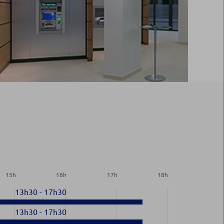
15
h
16
h
17
h
18
h
13h30
-
17h30
13h30
-
17h30