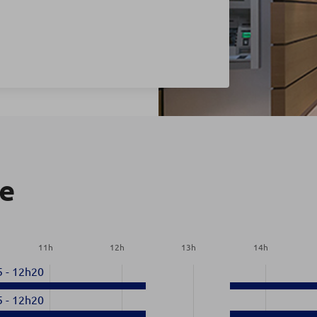
re
11
h
12
h
13
h
14
h
5
-
12h20
5
-
12h20