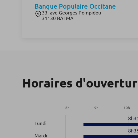
Banque Populaire Occitane
33, ave Georges Pompidou
31130 BALMA
Horaires d'ouvertu
8
h
9
h
10
h
8h3
Lundi
8h3
Mardi