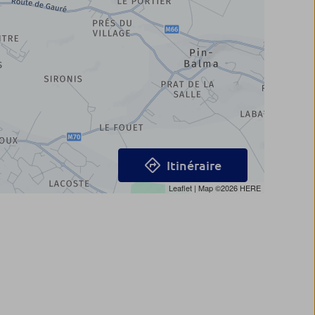
Itinéraire
Leaflet
| Map ©2026
HERE