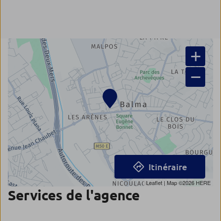
+
−
Itinéraire
Leaflet
| Map ©2026
HERE
Services de l'agence