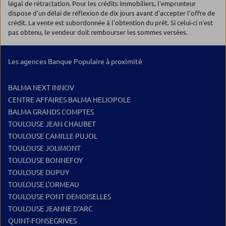
légal de rétractation. Pour les crédits immobiliers, l'emprunteur
dispose d'un délai de réflexion de dix jours avant d'accepter l'offre de
crédit. La vente est subordonnée à l'obtention du prêt. Si celui-ci n'est
pas obtenu, le vendeur doit rembourser les sommes versées.
Les agences Banque Populaire à proximité
BALMA NEXT INNOV
CENTRE AFFAIRES BALMA HELIOPOLE
BALMA GRANDS COMPTES
TOULOUSE JEAN CHAUBET
TOULOUSE CAMILLE PUJOL
TOULOUSE JOLIMONT
TOULOUSE BONNEFOY
TOULOUSE DUPUY
TOULOUSE L'ORMEAU
TOULOUSE PONT DEMOISELLES
TOULOUSE JEANNE D'ARC
QUINT-FONSEGRIVES