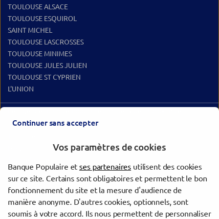
TOULOUSE ALSACE
TOULOUSE ESQUIROL
SAINT MICHEL
TOULOUSE LASCROSSES
TOULOUSE MINIMES
TOULOUSE JULES JULIEN
TOULOUSE ST CYPRIEN
L'UNION
Les agences Banque Populaire dans les villes à proximité
Continuer sans accepter
Toulouse
Vos paramètres de cookies
Blagnac
Tournefeuille
Banque Populaire et
ses partenaires
utilisent des cookies
Colomiers
sur ce site. Certains sont obligatoires et permettent le bon
Cugnaux
fonctionnement du site et la mesure d'audience de
Muret
manière anonyme. D'autres cookies, optionnels, sont
Montauban
soumis à votre accord. Ils nous permettent de personnaliser