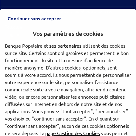
Les agences Banque Populaire dans les villes à proximité
Continuer sans accepter
Toulouse
Vos paramètres de cookies
Blagnac
Colomiers
Banque Populaire et
ses partenaires
utilisent des cookies
Tournefeuille
sur ce site. Certains sont obligatoires et permettent le bon
Cugnaux
fonctionnement du site et la mesure d'audience de
Muret
manière anonyme. D'autres cookies, optionnels, sont
Montauban
soumis à votre accord. Ils nous permettent de personnaliser
votre expérience sur le site, personnaliser l'assistance
commerciale suite à votre navigation, afficher du contenu
Trouver une agence Banque Populaire
vidéo, ou encore personnaliser les annonces publicitaires
Haute-Garonne
diffusées sur Internet en dehors de notre site et de nos
Balma
applications. Vous pouvez "tout accepter", "personnaliser"
BALMA NEXT INNOV
vos choix ou "continuer sans accepter". En cliquant sur
"continuer sans accepter", aucun de ces cookies optionnels
Powered by
evermaps ©
ne sera déposé. La
page Gestion des Cookies
vous permet