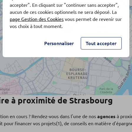
accepter". En cliquant sur "continuer sans accepter",
aucun de ces cookies optionnels ne sera déposé. La
page Gestion des Cookies
vous permet de revenir sur
vos choix à tout moment.
Personnaliser
Tout accepter
re à proximité de Strasbourg
ation en cours ? Rendez-vous dans l'une de nos
agences
à proxi
t pour financer vos projets(1), de conseils en matière d'éparg