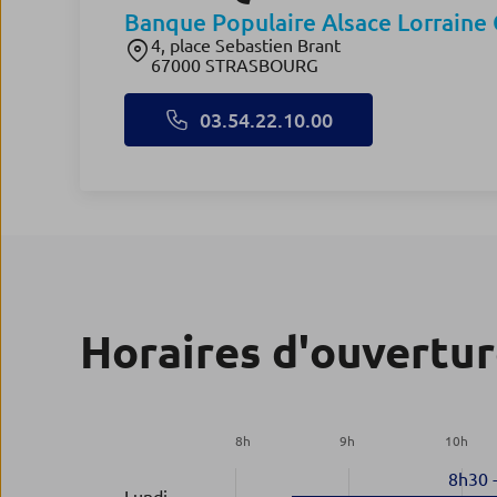
Banque Populaire Alsace Lorrain
4, place Sebastien Brant
67000 STRASBOURG
03.54.22.10.00
Horaires d'ouvertu
8
h
9
h
10
h
8h30