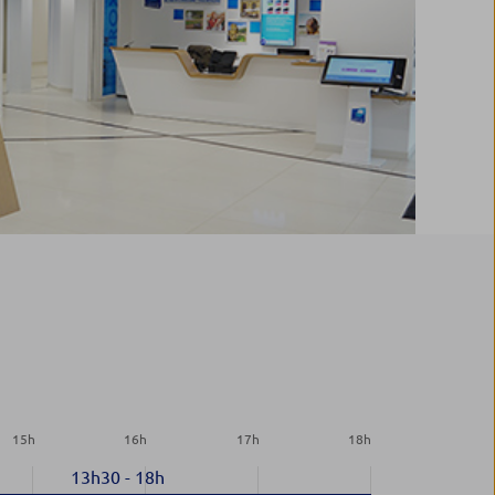
15
h
16
h
17
h
18
h
13h30
-
18h