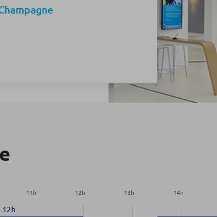
e Champagne
re
11
h
12
h
13
h
14
h
-
12h