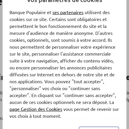
e
Banque Populaire et
ses partenaires
utilisent des
cookies sur ce site. Certains sont obligatoires et
permettent le bon fonctionnement du site et la
mesure d'audience de manière anonyme. D'autres
cookies, optionnels, sont soumis à votre accord. Ils
nous permettent de personnaliser votre expérience
sur le site, personnaliser l'assistance commerciale
suite à votre navigation, afficher du contenu vidéo,
ou encore personnaliser les annonces publicitaires
diffusées sur Internet en dehors de notre site et de
re à proximité de Beaulieu-sur-M
nos applications. Vous pouvez "tout accepter",
"personnaliser" vos choix ou "continuer sans
ation en cours ? Rendez-vous dans l'une de nos
agences
à proxi
accepter". En cliquant sur "continuer sans accepter",
 crédit pour financer vos projets(1), de conseils en matière d
aucun de ces cookies optionnels ne sera déposé. La
page Gestion des Cookies
vous permet de revenir sur
vos choix à tout moment.
fiez vos capacités de remboursement avant de vous engager.