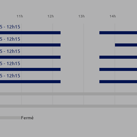
11
h
12
h
13
h
14
h
5
-
12h15
5
-
12h15
5
-
12h15
5
-
12h15
5
-
12h15
Fermé