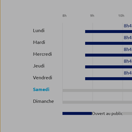
8
h
9
h
10
h
8h4
Lundi
8h4
Mardi
8h4
Mercredi
8h4
Jeudi
8h4
Vendredi
Samedi
Dimanche
Ouvert au public