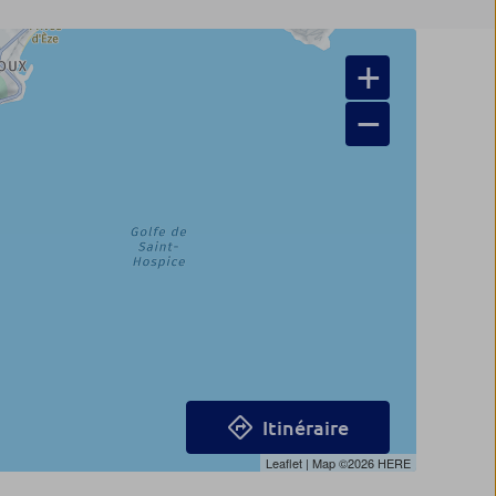
+
−
Itinéraire
Leaflet
| Map ©2026
HERE