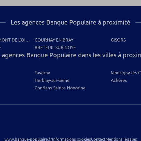
Les agences Banque Populaire à proximité
ONT DE L'OISE
GOURNAY EN BRAY
GISORS
E
BRETEUIL SUR NOYE
 agences Banque Populaire dans les villes à proxi
Taverny
Montigny-lès-C
Herblay-sur-Seine
Achères
Conflans-Sainte-Honorine
www.banque-populaire.fr
Informations cookies
Contact
Mentions légales