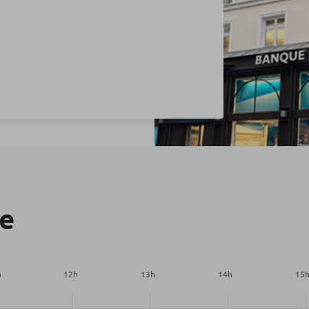
re
h
12
h
13
h
14
h
15