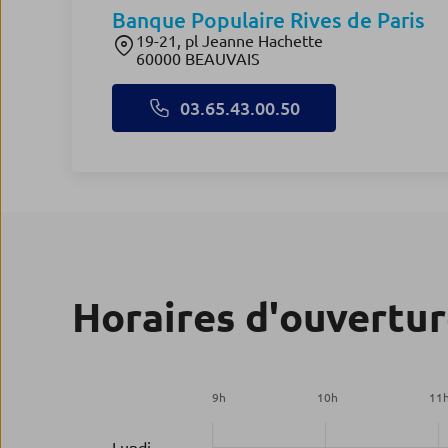
Banque Populaire Rives de Paris
19-21, pl Jeanne Hachette
60000 BEAUVAIS
03.65.43.00.50
Horaires d'ouvertu
9
h
10
h
11