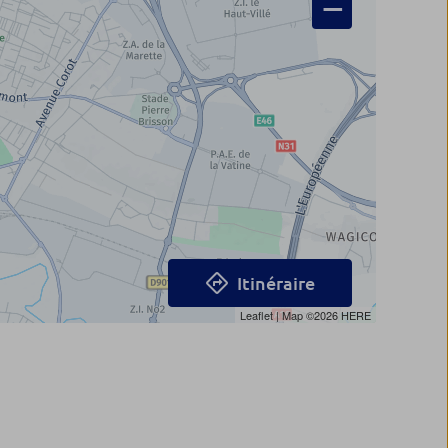
−
Itinéraire
Leaflet
| Map ©2026
HERE