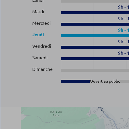
Lundi
9h
-
Mardi
9h
-
Mercredi
9h
-
Jeudi
9h
-
Vendredi
9h
-
Samedi
Dimanche
Ouvert au public