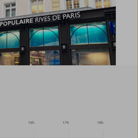
h
16
h
17
h
18
h