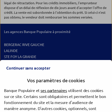
légal de rétractation. Pour les crédits immobiliers, l'emprunteur
dispose d'un délai de réflexion de dix jours avant d'accepter l'offre de
crédit. La vente est subordonnée à l'obtention du prêt. Si celui-ci n'est
pas obtenu, le vendeur doit rembourser les sommes versées.
Les agences Banque Populaire à proximité
BERGERAC RIVE GAUCHE
LALINDE
STE FOY LA GRANDE
EYMET
Continuer sans accepter
MUSSIDAN
VERGT
Vos paramètres de cookies
MIRAMONT DE GUYENNE
Banque Populaire et
ses partenaires
utilisent des cookies
Les agences Banque Populaire dans les villes à proximité
sur ce site. Certains sont obligatoires et permettent le bon
fonctionnement du site et la mesure d'audience de
Bergerac
manière anonyme. D'autres cookies, optionnels, sont
Périgueux