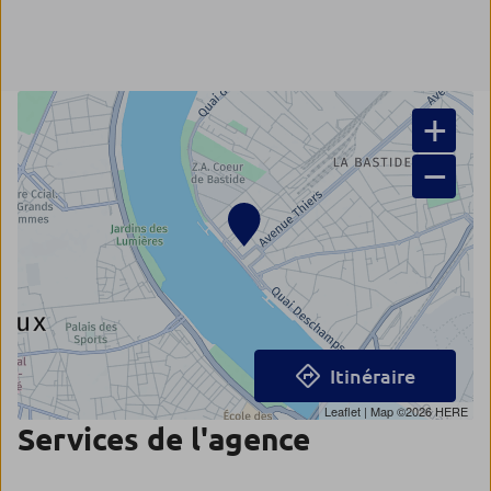
+
−
Itinéraire
Leaflet
| Map ©2026
HERE
Services de l'agence