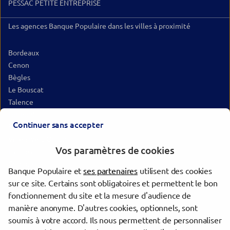
PESSAC PETITE ENTREPRISE
Les agences Banque Populaire dans les villes à proximité
Bordeaux
Cenon
Bègles
Le Bouscat
Talence
Lormont
Continuer sans accepter
Bruges
Villenave-d'Ornon
Vos paramètres de cookies
Eysines
Gradignan
Banque Populaire et
ses partenaires
utilisent des cookies
Mérignac
sur ce site. Certains sont obligatoires et permettent le bon
Pessac
fonctionnement du site et la mesure d'audience de
Saint-Médard-en-Jalles
manière anonyme. D'autres cookies, optionnels, sont
Libourne
soumis à votre accord. Ils nous permettent de personnaliser