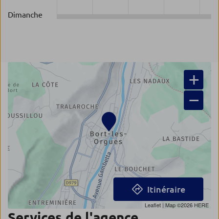
Dimanche
+
−
Itinéraire
Leaflet
| Map ©2026
HERE
Services de l'agence