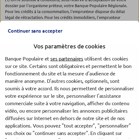
dossier par l'organisme prêteur, votre Banque Populaire Régionale.
Pour les crédits à la consommation, l'emprunteur dispose du délai
légal de rétractation. Pour les crédits immobiliers, l'emprunteur
dispose d'un délai de réflexion de dix jours avant d'accepter l'offre de
crédit. La vente est subordonnée à l'obtention du prêt. Si celui-ci n'est
Continuer sans accepter
pas obtenu, le vendeur doit rembourser les sommes versées.
Vos paramètres de cookies
Les agences Banque Populaire à proximité
Banque Populaire et
ses partenaires
utilisent des cookies
sur ce site. Certains sont obligatoires et permettent le bon
RIOM ES MONTAGNES
fonctionnement du site et la mesure d'audience de
USSEL
manière anonyme. D'autres cookies, optionnels, sont
MAURIAC
soumis à votre accord. Ils nous permettent de personnaliser
votre expérience sur le site, personnaliser l'assistance
commerciale suite à votre navigation, afficher du contenu
Trouver une agence Banque Populaire
vidéo, ou encore personnaliser les annonces publicitaires
Corrèze
diffusées sur Internet en dehors de notre site et de nos
Bort-les-Orgues
applications. Vous pouvez "tout accepter", "personnaliser"
BORT LES ORGUES
vos choix ou "continuer sans accepter". En cliquant sur