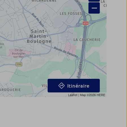
−
Itinéraire
Leaflet
| Map ©2026
HERE