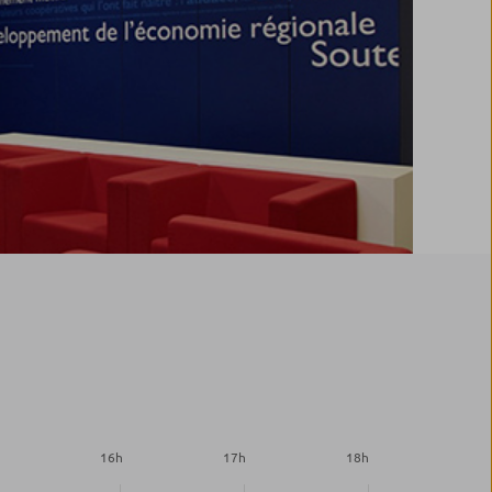
h
16
h
17
h
18
h