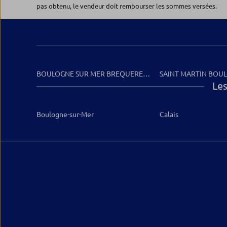
pas obtenu, le vendeur doit rembourser les sommes versées.
BOULOGNE SUR MER BREQUERECQUE
SAINT MARTIN BOU
Les
Boulogne-sur-Mer
Calais