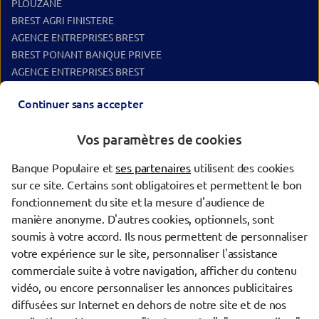
PLOUZANE
BREST AGRI FINISTERE
AGENCE ENTREPRISES BREST
BREST PONANT BANQUE PRIVEE
AGENCE ENTREPRISES BREST
ST RENAN
Continuer sans accepter
GUIPAVAS
GUIPAVAS
Vos paramètres de cookies
PLOUGASTEL DAOULAS
PLOUGASTEL DAOULAS CM
Banque Populaire et
ses partenaires
utilisent des cookies
sur ce site. Certains sont obligatoires et permettent le bon
Les agences Banque Populaire dans les villes à proximité
fonctionnement du site et la mesure d'audience de
manière anonyme. D'autres cookies, optionnels, sont
Brest
soumis à votre accord. Ils nous permettent de personnaliser
votre expérience sur le site, personnaliser l'assistance
commerciale suite à votre navigation, afficher du contenu
Trouver une agence Banque Populaire
vidéo, ou encore personnaliser les annonces publicitaires
Finistère
diffusées sur Internet en dehors de notre site et de nos
Brest