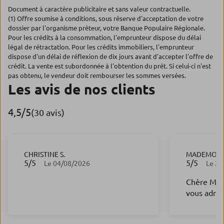
Document à caractère publicitaire et sans valeur contractuelle.
(1) Offre soumise à conditions, sous réserve d'acceptation de votre
dossier par l'organisme prêteur, votre Banque Populaire Régionale.
Pour les crédits à la consommation, l'emprunteur dispose du délai
légal de rétractation. Pour les crédits immobiliers, l'emprunteur
dispose d'un délai de réflexion de dix jours avant d'accepter l'offre de
crédit. La vente est subordonnée à l'obtention du prêt. Si celui-ci n'est
pas obtenu, le vendeur doit rembourser les sommes versées.
Les avis de nos clients
4,5
/5
Note de 4.5 sur 5
(30 avis)
CHRISTINE S.
MADEMOISE
5
/5
5
/5
Note de 5 sur 5
Note de 5 s
Le 04/08/2026
Le 24
Chère Madame O
vous adres
remerciem
gentillesse