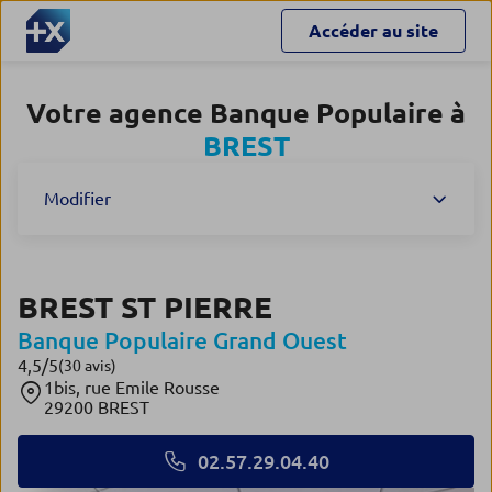
Accéder au site
Votre agence Banque Populaire à
BREST
Modifier
BREST ST PIERRE
Banque Populaire Grand Ouest
4,5
/5
Note de 4.5 sur 5
(30 avis)
1bis, rue Emile Rousse
29200 BREST
02.57.29.04.40