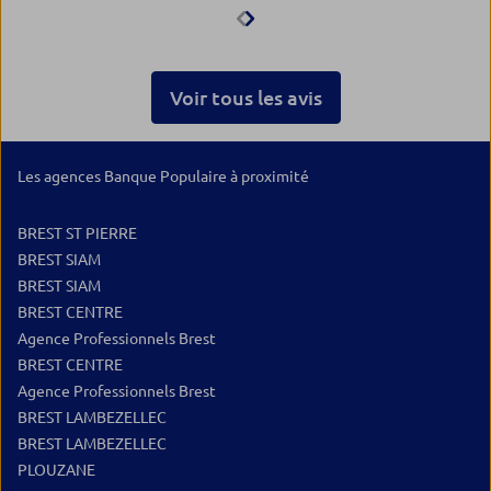
votre gran
tout au lo
Votre écou
et votre 
Voir tous les avis
attentif so
contribuen
confiance 
BPGO. Je 
Les agences Banque Populaire à proximité
exprimer 
satisfacti
BREST ST PIERRE
établissem
BREST SIAM
service ré
BREST SIAM
mes attentes. Je vous 
BREST CENTRE
encore po
Agence Professionnels Brest
et votre bienv
BREST CENTRE
souhaite u
de repos, 
Agence Professionnels Brest
moments. Avec toute ma
BREST LAMBEZELLEC
BREST LAMBEZELLEC
PLOUZANE