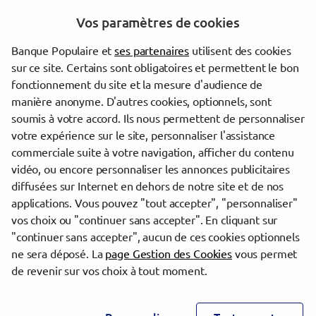
Les agences Banque Populaire dans les villes à proximité
Vos paramètres de cookies
Beauvais
Banque Populaire et
ses partenaires
utilisent des cookies
Amiens
sur ce site. Certains sont obligatoires et permettent le bon
Nogent-sur-Oise
fonctionnement du site et la mesure d'audience de
Creil
manière anonyme. D'autres cookies, optionnels, sont
Compiègne
soumis à votre accord. Ils nous permettent de personnaliser
votre expérience sur le site, personnaliser l'assistance
commerciale suite à votre navigation, afficher du contenu
Trouver une agence Banque Populaire
vidéo, ou encore personnaliser les annonces publicitaires
Oise
diffusées sur Internet en dehors de notre site et de nos
Breteuil
applications. Vous pouvez "tout accepter", "personnaliser"
BRETEUIL SUR NOYE
vos choix ou "continuer sans accepter". En cliquant sur
"continuer sans accepter", aucun de ces cookies optionnels
Powered by
evermaps ©
ne sera déposé. La
page Gestion des Cookies
vous permet
de revenir sur vos choix à tout moment.
www.banque-populaire.fr
Informations cookies
Contact