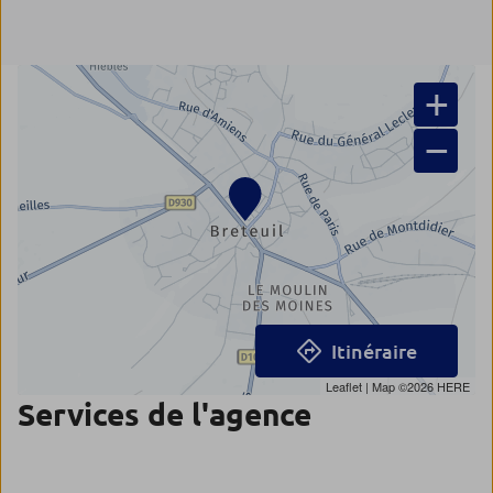
+
−
Itinéraire
Leaflet
| Map ©2026
HERE
Services de l'agence