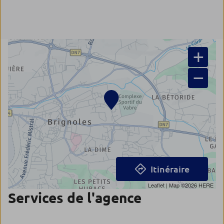
+
−
Itinéraire
Leaflet
| Map ©2026
HERE
Services de l'agence