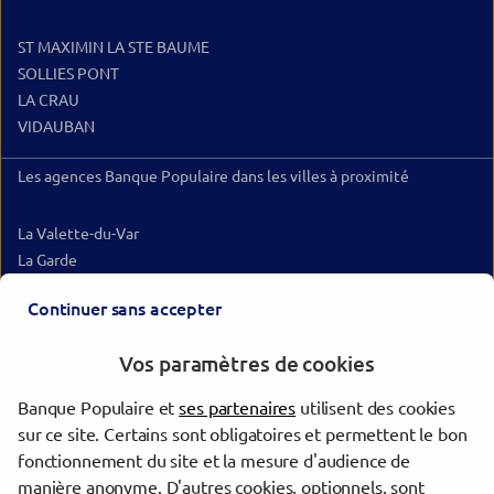
ST MAXIMIN LA STE BAUME
SOLLIES PONT
LA CRAU
VIDAUBAN
Les agences Banque Populaire dans les villes à proximité
La Valette-du-Var
La Garde
Toulon
Continuer sans accepter
Draguignan
Hyères
Vos paramètres de cookies
La Seyne-sur-Mer
Six-Fours-les-Plages
Banque Populaire et
ses partenaires
utilisent des cookies
Aubagne
sur ce site. Certains sont obligatoires et permettent le bon
La Ciotat
fonctionnement du site et la mesure d'audience de
Allauch
manière anonyme. D'autres cookies, optionnels, sont