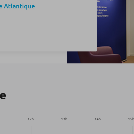
e Atlantique
re
h
12
h
13
h
14
h
15