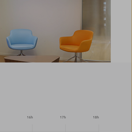
h
16
h
17
h
18
h