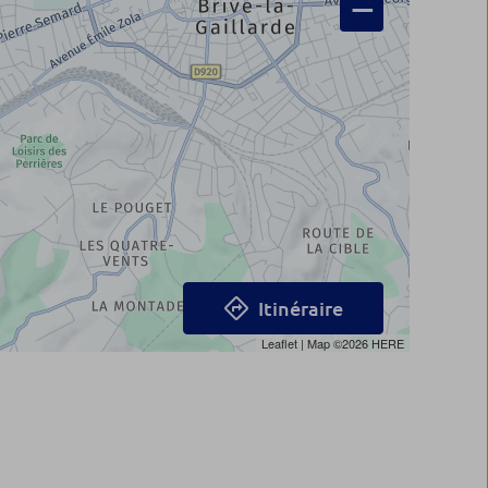
−
Itinéraire
Leaflet
| Map ©2026
HERE