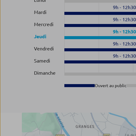
Lundi
9h
-
12h3
Mardi
9h
-
12h3
Mercredi
9h
-
12h3
Jeudi
9h
-
12h3
Vendredi
9h
-
12h3
Samedi
Dimanche
Ouvert au public