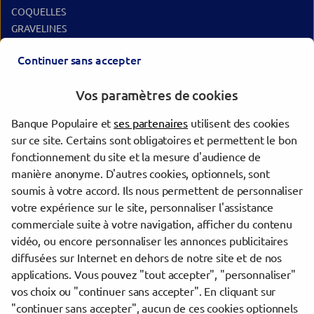
COQUELLES
GRAVELINES
SAINT MARTIN BOULOGNE
Continuer sans accepter
Les agences Banque Populaire dans les villes à proximité
Vos paramètres de cookies
Calais
Banque Populaire et
ses partenaires
utilisent des cookies
Boulogne-sur-Mer
sur ce site. Certains sont obligatoires et permettent le bon
Grande-Synthe
fonctionnement du site et la mesure d'audience de
Dunkerque
manière anonyme. D'autres cookies, optionnels, sont
Coudekerque-Branche
soumis à votre accord. Ils nous permettent de personnaliser
votre expérience sur le site, personnaliser l'assistance
commerciale suite à votre navigation, afficher du contenu
Trouver une agence Banque Populaire
vidéo, ou encore personnaliser les annonces publicitaires
Pas-de-Calais
diffusées sur Internet en dehors de notre site et de nos
Calais
applications. Vous pouvez "tout accepter", "personnaliser"
CALAIS
vos choix ou "continuer sans accepter". En cliquant sur
"continuer sans accepter", aucun de ces cookies optionnels