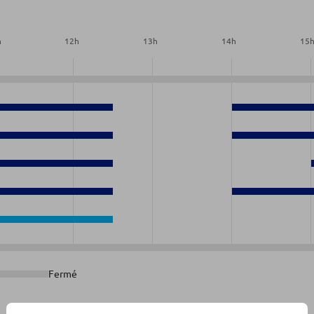
h
12
h
13
h
14
h
15
0
0
0
0
0
Fermé