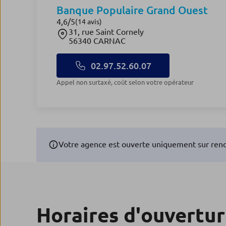
Banque Populaire Grand Ouest
4,6
/5
Note de 4.6 sur 5
(14 avis)
31, rue Saint Cornely
56340 CARNAC
02.97.52.60.07
Appel non surtaxé, coût selon votre opérateur
Votre agence est ouverte uniquement sur rend
Horaires d'ouvertu