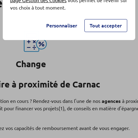
e
page Gestion des Cookies
vous permet de revenir sur
vos choix à tout moment.
Personnaliser
Tout accepter
Change
re à proximité de Carnac
ation en cours ? Rendez-vous dans l'une de nos
agences
à proxi
t pour financer vos projets(1), de conseils en matière d'éparg
fiez vos capacités de remboursement avant de vous engager.