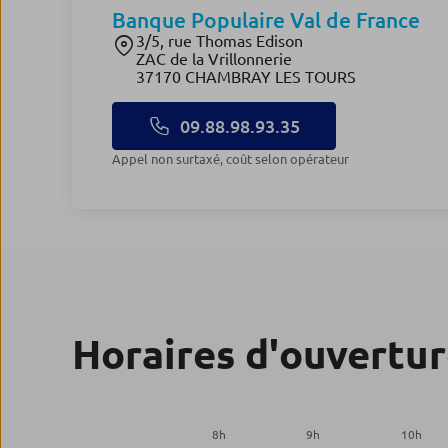
Banque Populaire Val de France
3/5, rue Thomas Edison
ZAC de la Vrillonnerie
37170 CHAMBRAY LES TOURS
09.88.98.93.35
appel non surtaxé, coût selon opérateur
Horaires d'ouvertu
8
h
9
h
10
h