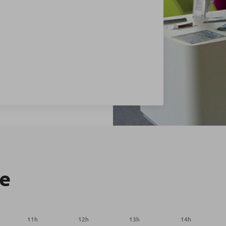
re
11
h
12
h
13
h
14
h