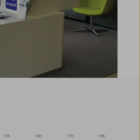
15
h
16
h
17
h
18
h