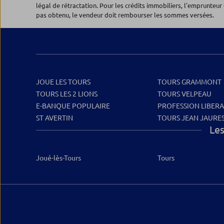
légal de rétractation. Pour les crédits immobiliers, l'emprunteur 
pas obtenu, le vendeur doit rembourser les sommes versées.
JOUE LES TOURS
TOURS GRAMMONT
TOURS LES 2 LIONS
TOURS VELPEAU
E-BANQUE POPULAIRE
PROFESSION LIBER
ST AVERTIN
TOURS JEAN JAURE
Les
Joué-lès-Tours
Tours