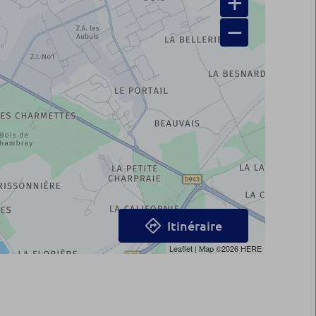
+
−
Itinéraire
Leaflet
| Map ©2026
HERE