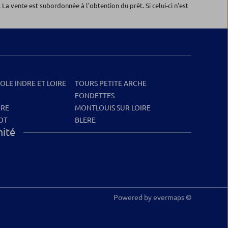
 La vente est subordonnée à l'obtention du prêt. Si celui-ci n'est
COLE INDRE ET LOIRE
TOURS PETITE ARCHE
FONDETTES
IRE
MONTLOUIS SUR LOIRE
OT
BLERE
mité
Powered by
evermaps ©