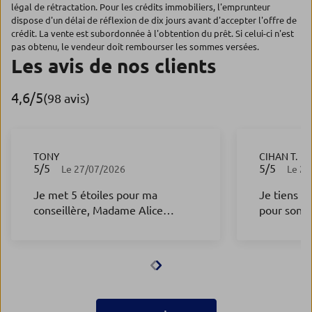
légal de rétractation. Pour les crédits immobiliers, l'emprunteur
dispose d'un délai de réflexion de dix jours avant d'accepter l'offre de
crédit. La vente est subordonnée à l'obtention du prêt. Si celui-ci n'est
pas obtenu, le vendeur doit rembourser les sommes versées.
Les avis de nos clients
4,6
/5
Note de 4.6 sur 5
(98 avis)
TONY
CIHAN T.
5
/5
5
/5
Note de 5 sur 5
Note de 5 s
Le 27/07/2026
Le 24
Je met 5 étoiles pour ma
Je tiens à
conseillère, Madame Alice
pour son p
Douliot, qui a été très réactive et
exemplaire
a répondu à mes demandes de
réactif et d
façon très professionnelle. Je
m’accompag
recommande vivement.
tout au lo
Ses conseil
pertinents