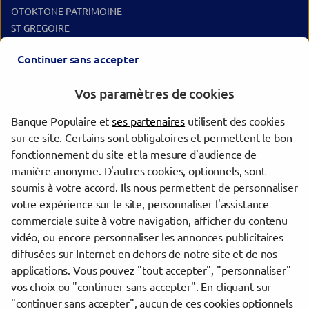
OTOKTONE PATRIMOINE
ST GREGOIRE
BETTON
Continuer sans accepter
BRUZ
PACE
Vos paramètres de cookies
CHATEAUBOURG
Banque Populaire et
ses partenaires
utilisent des cookies
Les agences Banque Populaire dans les villes à proximité
sur ce site. Certains sont obligatoires et permettent le bon
fonctionnement du site et la mesure d'audience de
Rennes
manière anonyme. D'autres cookies, optionnels, sont
Fougères
soumis à votre accord. Ils nous permettent de personnaliser
votre expérience sur le site, personnaliser l'assistance
commerciale suite à votre navigation, afficher du contenu
Trouver une agence Banque Populaire
vidéo, ou encore personnaliser les annonces publicitaires
Ille-et-Vilaine
diffusées sur Internet en dehors de notre site et de nos
Chantepie
applications. Vous pouvez "tout accepter", "personnaliser"
CHANTEPIE
vos choix ou "continuer sans accepter". En cliquant sur
"continuer sans accepter", aucun de ces cookies optionnels