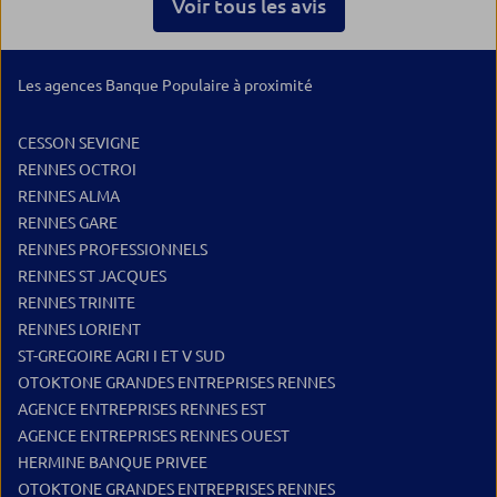
Voir tous les avis
de répondr
questions 
bienveillan
appréciable
Les agences Banque Populaire à proximité
aussi impl
le recomma
CESSON SEVIGNE
toute per
RENNES OCTROI
accompagn
RENNES ALMA
qualité. M
RENNES GARE
excellent t
RENNES PROFESSIONNELS
RENNES ST JACQUES
RENNES TRINITE
RENNES LORIENT
ST-GREGOIRE AGRI I ET V SUD
OTOKTONE GRANDES ENTREPRISES RENNES
AGENCE ENTREPRISES RENNES EST
AGENCE ENTREPRISES RENNES OUEST
HERMINE BANQUE PRIVEE
OTOKTONE GRANDES ENTREPRISES RENNES