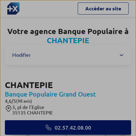
Accéder au site
Votre agence Banque Populaire à
CHANTEPIE
Modifier
CHANTEPIE
Banque Populaire Grand Ouest
4,6
/5
Note de 4.6 sur 5
(98 avis)
3, pl de l'Eglise
35135 CHANTEPIE
02.57.42.08.00