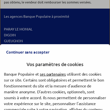
pas obtenu, le vendeur doit rembourser les sommes versées.
Les agences Banque Populaire à proximité
PARAY LE MONIAL
DIGOIN
GUEUGNON
CHAUFFAILLES
Continuer sans accepter
MONTCEAU LES MINES
CLUNY
Vos paramètres de cookies
Les agences Banque Populaire dans les villes à proximité
Banque Populaire et
ses partenaires
utilisent des cookies
sur ce site. Certains sont obligatoires et permettent le bon
Mâcon
fonctionnement du site et la mesure d'audience de
Le Creusot
manière anonyme. D'autres cookies, optionnels, sont
Roanne
soumis à votre accord. Ils nous permettent de personnaliser
votre expérience sur le site, personnaliser l'assistance
commerciale suite à votre navigation, afficher du contenu