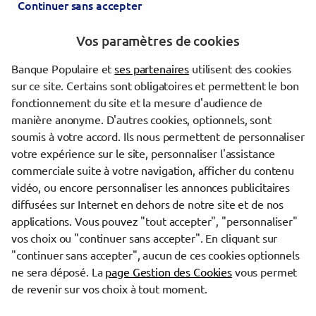
Continuer sans accepter
CROZON
CROZON CM
Vos paramètres de cookies
Les agences Banque Populaire dans les villes à proximité
Banque Populaire et
ses partenaires
utilisent des cookies
sur ce site. Certains sont obligatoires et permettent le bon
Quimper
fonctionnement du site et la mesure d'audience de
Concarneau
manière anonyme. D'autres cookies, optionnels, sont
Brest
soumis à votre accord. Ils nous permettent de personnaliser
votre expérience sur le site, personnaliser l'assistance
commerciale suite à votre navigation, afficher du contenu
Trouver une agence Banque Populaire
vidéo, ou encore personnaliser les annonces publicitaires
Finistère
diffusées sur Internet en dehors de notre site et de nos
Châteaulin
applications. Vous pouvez "tout accepter", "personnaliser"
CHATEAULIN
vos choix ou "continuer sans accepter". En cliquant sur
"continuer sans accepter", aucun de ces cookies optionnels
Powered by
evermaps ©
ne sera déposé. La
page Gestion des Cookies
vous permet
de revenir sur vos choix à tout moment.
www.banque-populaire.fr