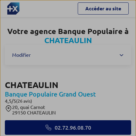
Accéder au site
Votre agence Banque Populaire à
CHATEAULIN
Modifier
CHATEAULIN
Banque Populaire Grand Ouest
4,5
/5
Note de 4.5 sur 5
(26 avis)
20, quai Carnot
29150 CHATEAULIN
02.72.96.08.70