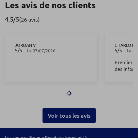
Les avis de nos clients
4,5
/5
Note de 4.5 sur 5
(26 avis)
JORDAN V.
CHARLOTTE
5
/5
5
/5
Note de 5 sur 5
Note de 5 s
Le 07/07/2026
Le 03
Premier re
des inform
service C
fonctionna
suis ressor
changemen
banque pou
banque pop
Voir tous les avis
vraiment a
très bon co
consommat
recommand
Les agences Banque Populaire à proximité