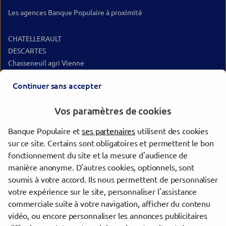
Les agences Banque Populaire à proximité
CHATELLERAULT
DESCARTES
Chasseneuil agri Vienne
CHASSENEUIL
Continuer sans accepter
RICHELIEU
CHAUVIGNY
Vos paramètres de cookies
POITIERS KENNEDY
Banque Populaire et
ses partenaires
utilisent des cookies
Les agences Banque Populaire dans les villes à proximité
sur ce site. Certains sont obligatoires et permettent le bon
fonctionnement du site et la mesure d'audience de
Châtellerault
manière anonyme. D'autres cookies, optionnels, sont
Poitiers
soumis à votre accord. Ils nous permettent de personnaliser
votre expérience sur le site, personnaliser l'assistance
commerciale suite à votre navigation, afficher du contenu
Trouver une agence Banque Populaire
vidéo, ou encore personnaliser les annonces publicitaires
Vienne