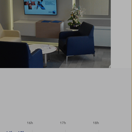
h
16
h
17
h
18
h