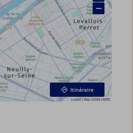
−
Itinéraire
Leaflet
| Map ©2026
HERE