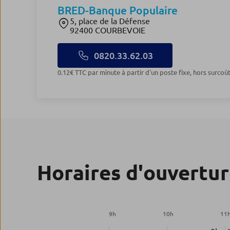
BRED-Banque Populaire
5, place de la Défense
92400 COURBEVOIE
0820.33.62.03
0.12€ TTC par minute à partir d'un poste fixe, hors surcoû
Horaires d'ouvertu
9
h
10
h
11