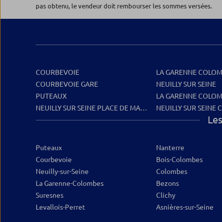
pas obtenu, le vendeur doit rembourser les sommes versées.
COURBEVOIE
LA GARENNE COLOM
COURBEVOIE GARE
NEUILLY SUR SEINE
PUTEAUX
LA GARENNE COLOM
NEUILLY SUR SEINE PLACE DE MADRID
NEUILLY SUR SEINE
Les
Puteaux
Nanterre
Courbevoie
Bois-Colombes
Neuilly-sur-Seine
Colombes
La Garenne-Colombes
Bezons
Suresnes
Clichy
Levallois-Perret
Asnières-sur-Seine