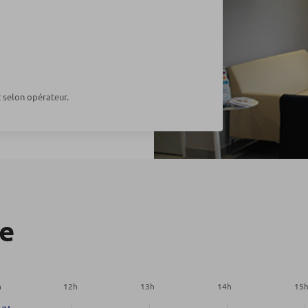
t selon opérateur.
re
h
12
h
13
h
14
h
15