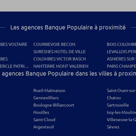
Les agences Banque Populaire à proximité
BES VOLTAIRE
COURBEVOIE BECON
BOIS COLOMB
SURESNES HOTEL DE VILLE
LEVALLOIS PER
BES
COLOMBES VICTOR BASCH
ASNIERES SUR 
 CERCLE PATRIMONIAL
NANTERRE MONT VALERIEN
PARIS CHAMP
 agences Banque Populaire dans les villes à proxi
Rueil-Malmaison
Saint-Ouen-sur
Gennevilliers
Chatou
Boulogne-Billancourt
Sartrouville
Houilles
Issy-les-Mouli
Saint-Cloud
Villeneuve-la-
Argenteuil
Sèvres