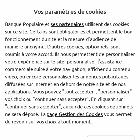
Sannois
Vos paramètres de cookies
Épinay-sur-Seine
Pontoise
Banque Populaire et
ses partenaires
utilisent des cookies
Montigny-lès-Cormeilles
sur ce site. Certains sont obligatoires et permettent le bon
Le Blanc-Mesnil
fonctionnement du site et la mesure d'audience de
Sevran
manière anonyme. D'autres cookies, optionnels, sont
Herblay-sur-Seine
soumis à votre accord. Ils nous permettent de personnaliser
votre expérience sur le site, personnaliser l'assistance
commerciale suite à votre navigation, afficher du contenu
Trouver une agence Banque Populaire
vidéo, ou encore personnaliser les annonces publicitaires
Oise
diffusées sur Internet en dehors de notre site et de nos
Creil
applications. Vous pouvez "tout accepter", "personnaliser"
CREIL
vos choix ou "continuer sans accepter". En cliquant sur
"continuer sans accepter", aucun de ces cookies optionnels
Powered by
evermaps ©
ne sera déposé. La
page Gestion des Cookies
vous permet
de revenir sur vos choix à tout moment.
www.banque-populaire.fr
Informations cookies
Contact