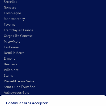
Sarcelles
Gonesse
Compiègne
Montmorency
Taverny
Tremblay-en-France
Garges-lès-Gonesse
Mitry-Mory
Eaubonne
Deuil-la-Barre
Ermont
Beauvais
Villepinte
Stains
Pierrefitte-sur-Seine
Saint-Ouen-l'Aumône
Aulnay-sous-Bois
Saint-Gratien
Continuer sans accepter
Franconville