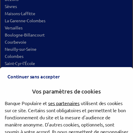
Sèvres
Maisons-Laffitte
La Garenne-Colombes
Versailles
Boulogne-Billancourt
Courbevoie
Neuilly-sur-Seine
Colombes
Saint-Cyr-l'École
Poissy
Continuer sans accepter
Bois-Colombes
Meudon
Vos paramètres de cookies
Issy-les-Moulineaux
Levallois-Perret
Banque Populaire et
ses partenaires
utilisent des cookies
Cormeilles-en-Parisis
sur ce site. Certains sont obligatoires et permettent le bon
Argenteuil
fonctionnement du site et la mesure d'audience de
Vélizy-Villacoublay
manière anonyme. D'autres cookies, optionnels, sont
Achères
soumis à votre accord. Ils nous permettent de personnaliser