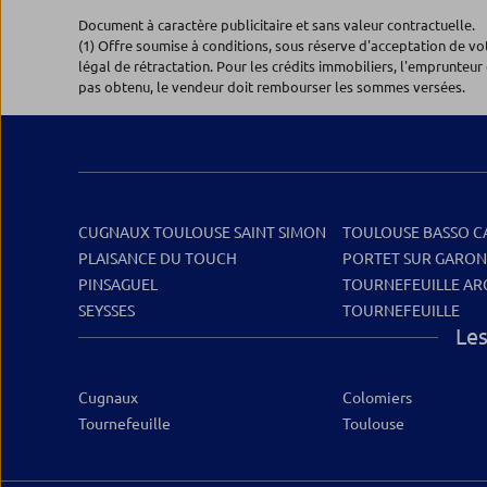
Document à caractère publicitaire et sans valeur contractuelle.
(1) Offre soumise à conditions, sous réserve d'acceptation de v
légal de rétractation. Pour les crédits immobiliers, l'emprunteur 
pas obtenu, le vendeur doit rembourser les sommes versées.
CUGNAUX TOULOUSE SAINT SIMON
TOULOUSE BASSO 
PLAISANCE DU TOUCH
PORTET SUR GARO
PINSAGUEL
TOURNEFEUILLE ARC
SEYSSES
TOURNEFEUILLE
Les
Cugnaux
Colomiers
Tournefeuille
Toulouse