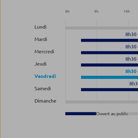
8
h
9
h
10
h
Lundi
8h30
Mardi
8h30
Mercredi
8h30
Jeudi
8h30
Vendredi
8h3
Samedi
Dimanche
Ouvert au public