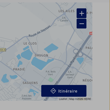
+
−
Itinéraire
Leaflet
| Map ©2026
HERE