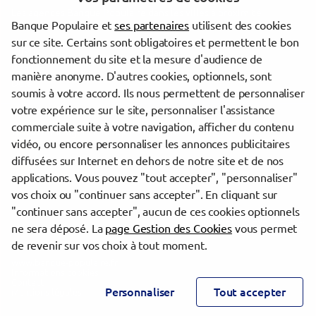
Les agences Banque Populaire dans les villes à proximité
Banque Populaire et
ses partenaires
utilisent des cookies
sur ce site. Certains sont obligatoires et permettent le bon
Dijon
fonctionnement du site et la mesure d'audience de
Beaune
manière anonyme. D'autres cookies, optionnels, sont
Dole
soumis à votre accord. Ils nous permettent de personnaliser
votre expérience sur le site, personnaliser l'assistance
commerciale suite à votre navigation, afficher du contenu
Trouver une agence Banque Populaire
vidéo, ou encore personnaliser les annonces publicitaires
Côte-d'Or
diffusées sur Internet en dehors de notre site et de nos
Dijon
applications. Vous pouvez "tout accepter", "personnaliser"
DIJON CAP NORD
vos choix ou "continuer sans accepter". En cliquant sur
"continuer sans accepter", aucun de ces cookies optionnels
Powered by
evermaps ©
ne sera déposé. La
page Gestion des Cookies
vous permet
de revenir sur vos choix à tout moment.
www.banque-populaire.fr
Informations cookies
Contact
Personnaliser
Tout accepter
Mentions légales