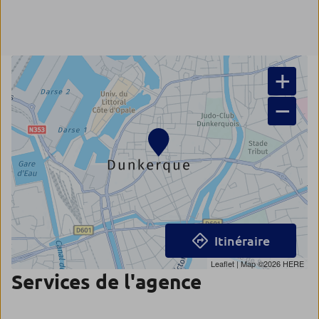
+
−
Itinéraire
Leaflet
| Map ©2026
HERE
Services de l'agence