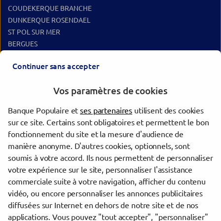
COUDEKERQUE BRANCHE
DUNKERQUE ROSENDAEL
ST POL SUR MER
BERGUES
GRAVELINES
Continuer sans accepter
Les agences Banque Populaire dans les villes à proximité
Vos paramètres de cookies
Coudekerque-Branche
Banque Populaire et
ses partenaires
utilisent des cookies
Dunkerque
sur ce site. Certains sont obligatoires et permettent le bon
Grande-Synthe
fonctionnement du site et la mesure d'audience de
Hazebrouck
manière anonyme. D'autres cookies, optionnels, sont
Calais
soumis à votre accord. Ils nous permettent de personnaliser
votre expérience sur le site, personnaliser l'assistance
commerciale suite à votre navigation, afficher du contenu
Trouver une agence Banque Populaire
vidéo, ou encore personnaliser les annonces publicitaires
Nord
diffusées sur Internet en dehors de notre site et de nos
Dunkerque
applications. Vous pouvez "tout accepter", "personnaliser"
DUNKERQUE