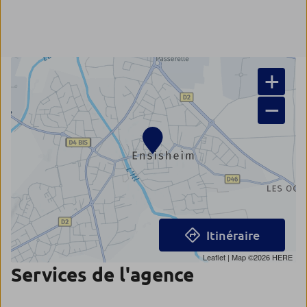
+
−
Itinéraire
Leaflet
| Map ©2026
HERE
Services de l'agence