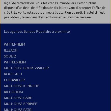
légal de rétractation. Pour les crédits immobiliers, l'emprunteur
dispose d'un délai de réflexion de dix jours avant d'accepter l'offre de
crédit. La vente est subordonnée à l'obtention du prêt. Si celui-ci n'est
pas obtenu, le vendeur doit rembourser les sommes versées.
Les agences Banque Populaire à proximité
WITTENHEIM
ILLZACH
SOULTZ
WITTELSHEIM
MULHOUSE BOURTZWILLER
ROUFFACH
GUEBWILLER
MULHOUSE KENNEDY
RIEDISHEIM
MULHOUSE GARE
MULHOUSE BPRIVEE
MULHOUSE PATRI