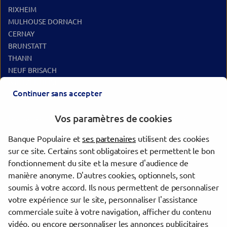
RIXHEIM
MULHOUSE DORNACH
CERNAY
BRUNSTATT
THANN
NEUF BRISACH
WINTZENHEIM
Continuer sans accepter
COLMAR BQ PRIVEE
Vos paramètres de cookies
Les agences Banque Populaire dans les villes à proximité
Banque Populaire et
ses partenaires
utilisent des cookies
Mulhouse
sur ce site. Certains sont obligatoires et permettent le bon
Colmar
fonctionnement du site et la mesure d'audience de
Saint-Louis
manière anonyme. D'autres cookies, optionnels, sont
Belfort
soumis à votre accord. Ils nous permettent de personnaliser
votre expérience sur le site, personnaliser l'assistance
commerciale suite à votre navigation, afficher du contenu
Trouver une agence Banque Populaire
vidéo, ou encore personnaliser les annonces publicitaires
Haut-Rhin