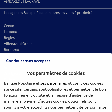
AMBARES ET LAGRAVE
Les agences Banque Populaire dans les villes à proximité
Cenon
Lormont
Bègles
Villenave-d'Ornon
Bordeaux
Talence
Continuer sans accepter
Le Bouscat
Bruges
Vos paramètres de cookies
Gradignan
Eysines
Banque Populaire et
ses partenaires
utilisent des cookies
Mérignac
sur ce site. Certains sont obligatoires et permettent le bon
Libourne
fonctionnement du site et la mesure d'audience de
Pessac
manière anonyme. D'autres cookies, optionnels, sont
Saint-Médard-en-Jalles
soumis à votre accord. Ils nous permettent de personnaliser