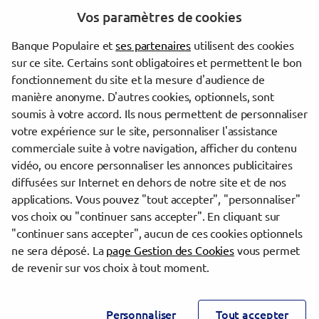
Vos paramètres de cookies
Les agences Banque Populaire dans les villes à proximité
Banque Populaire et
ses partenaires
utilisent des cookies
Annemasse
sur ce site. Certains sont obligatoires et permettent le bon
Thonon-les-Bains
fonctionnement du site et la mesure d'audience de
Annecy
manière anonyme. D'autres cookies, optionnels, sont
Oyonnax
soumis à votre accord. Ils nous permettent de personnaliser
votre expérience sur le site, personnaliser l'assistance
commerciale suite à votre navigation, afficher du contenu
Trouver une agence Banque Populaire
vidéo, ou encore personnaliser les annonces publicitaires
Haute-Savoie
diffusées sur Internet en dehors de notre site et de nos
Annemasse
applications. Vous pouvez "tout accepter", "personnaliser"
GENEVOIS ANNEMASSE
vos choix ou "continuer sans accepter". En cliquant sur
"continuer sans accepter", aucun de ces cookies optionnels
Powered by
evermaps ©
ne sera déposé. La
page Gestion des Cookies
vous permet
de revenir sur vos choix à tout moment.
www.banque-populaire.fr
Informations cookies
Contact
Personnaliser
Tout accepter
Mentions légales