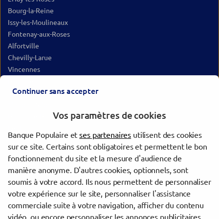
Bourg-la-Reine
Issy-les-Moulineaux
Fontenay-aux-Roses
Alfortville
Chevilly-Larue
Vincennes
Bagnolet
Continuer sans accepter
Sceaux
Maisons-Alfort
Vos paramètres de cookies
Boulogne-Billancourt
Les Lilas
Banque Populaire et
ses partenaires
utilisent des cookies
Clamart
sur ce site. Certains sont obligatoires et permettent le bon
Fresnes
fonctionnement du site et la mesure d'audience de
Thiais
manière anonyme. D'autres cookies, optionnels, sont
Levallois-Perret
soumis à votre accord. Ils nous permettent de personnaliser
votre expérience sur le site, personnaliser l'assistance
commerciale suite à votre navigation, afficher du contenu
Trouver une agence Banque Populaire
vidéo, ou encore personnaliser les annonces publicitaires