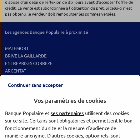
dispose d'un délai de réflexion de dix jours avant d'accepter l'offre de
crédit. La vente est subordonnée à l'obtention du prêt. Si celui-ci n'est
pas obtenu, le vendeur doit rembourser les sommes versées.
Les agences Banque Populaire à proximité
MALEMORT
BRIVE LA GAILLARDE
ENTREPRISES CORREZE
ARGENTAT
DES 2 RIVIERES UZERCHE
Continuer sans accepter
MEYSSAC
BRIVE LA GAILLARDE OUEST
Vos paramètres de cookies
EGLETONS
OBJAT
Banque Populaire et
ses partenaires
utilisent des cookies
sur ce site. Certains sont obligatoires et permettent le bon
Les agences Banque Populaire dans les villes à proximité
fonctionnement du site et la mesure d'audience de
manière anonyme. D'autres cookies, optionnels, sont
Brive-la-Gaillarde