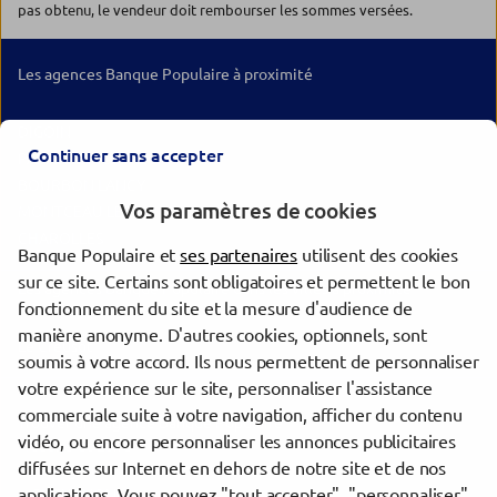
pas obtenu, le vendeur doit rembourser les sommes versées.
Les agences Banque Populaire à proximité
DIGOIN
Continuer sans accepter
PARAY LE MONIAL
BOURBON LANCY
Vos paramètres de cookies
MONTCEAU LES MINES
CHAROLLES
Banque Populaire et
ses partenaires
utilisent des cookies
sur ce site. Certains sont obligatoires et permettent le bon
Les agences Banque Populaire dans les villes à proximité
fonctionnement du site et la mesure d'audience de
manière anonyme. D'autres cookies, optionnels, sont
Le Creusot
soumis à votre accord. Ils nous permettent de personnaliser
votre expérience sur le site, personnaliser l'assistance
commerciale suite à votre navigation, afficher du contenu
Trouver une agence Banque Populaire
vidéo, ou encore personnaliser les annonces publicitaires
Saône-et-Loire
diffusées sur Internet en dehors de notre site et de nos
Gueugnon
applications. Vous pouvez "tout accepter", "personnaliser"
GUEUGNON