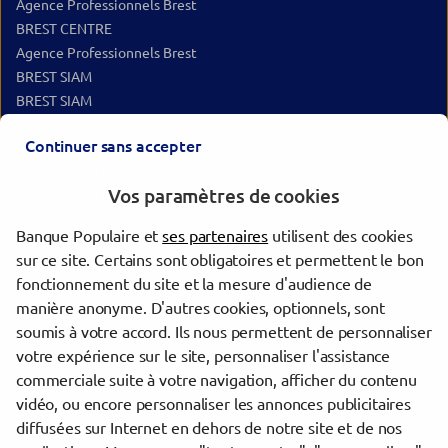
Agence Professionnels Brest
BREST CENTRE
Agence Professionnels Brest
BREST SIAM
BREST SIAM
BREST ST PIERRE
Continuer sans accepter
BREST ST PIERRE
LANDERNEAU
Vos paramètres de cookies
LANDERNEAU
PLOUZANE
Banque Populaire et
ses partenaires
utilisent des cookies
sur ce site. Certains sont obligatoires et permettent le bon
Les agences Banque Populaire dans les villes à proximité
fonctionnement du site et la mesure d'audience de
manière anonyme. D'autres cookies, optionnels, sont
Brest
soumis à votre accord. Ils nous permettent de personnaliser
votre expérience sur le site, personnaliser l'assistance
commerciale suite à votre navigation, afficher du contenu
Trouver une agence Banque Populaire
vidéo, ou encore personnaliser les annonces publicitaires
Finistère
diffusées sur Internet en dehors de notre site et de nos
Guipavas