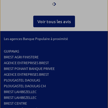
l'écoute, répond a mes
attentes...enfin pour moi ,une
excellente banque ,comparé au
CMB qui change régulièrement
Voir tous les avis
de conseiller sans en avertir le
client.au moins ici Mme anton
est la depuis longtemps. Merci
Les agences Banque Populaire à proximité
GUIPAVAS
BREST AGRI FINISTERE
AGENCE ENTREPRISES BREST
BREST PONANT BANQUE PRIVEE
AGENCE ENTREPRISES BREST
PLOUGASTEL DAOULAS
PLOUGASTEL DAOULAS CM
BREST LAMBEZELLEC
BREST LAMBEZELLEC
BREST CENTRE