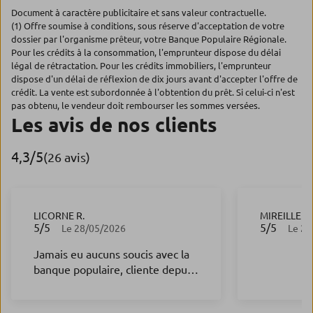
Document à caractère publicitaire et sans valeur contractuelle.
(1) Offre soumise à conditions, sous réserve d'acceptation de votre
dossier par l'organisme prêteur, votre Banque Populaire Régionale.
Pour les crédits à la consommation, l'emprunteur dispose du délai
légal de rétractation. Pour les crédits immobiliers, l'emprunteur
dispose d'un délai de réflexion de dix jours avant d'accepter l'offre de
crédit. La vente est subordonnée à l'obtention du prêt. Si celui-ci n'est
pas obtenu, le vendeur doit rembourser les sommes versées.
Les avis de nos clients
4,3
/5
Note de 4.3 sur 5
(26 avis)
LICORNE R.
MIREILLE P.
5
/5
5
/5
Note de 5 sur 5
Note de 5 s
Le 28/05/2026
Le 26
Jamais eu aucuns soucis avec la
banque populaire, cliente depuis
2017,sur plabennec ,ensuite a
guipavas. Mme anton est très a