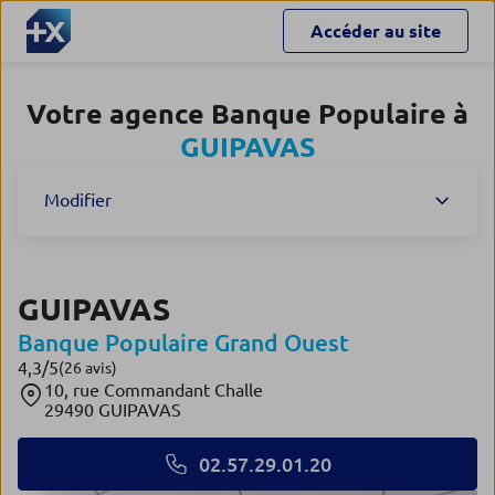
Accéder au site
Votre agence Banque Populaire à
GUIPAVAS
Modifier
GUIPAVAS
Banque Populaire Grand Ouest
4,3
/5
Note de 4.3 sur 5
(26 avis)
10, rue Commandant Challe
29490 GUIPAVAS
02.57.29.01.20