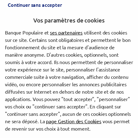
Continuer sans accepter
CLERMONT REPUBLIQUE
L'OREE DES DOMES CHAMALIERES
Vos paramètres de cookies
L OREE DES DOMES FONTGIEVE
Banque Populaire et
ses partenaires
utilisent des cookies
Les agences Banque Populaire dans les villes à proximité
sur ce site. Certains sont obligatoires et permettent le bon
fonctionnement du site et la mesure d'audience de
Cournon-d'Auvergne
manière anonyme. D'autres cookies, optionnels, sont
Clermont-Ferrand
soumis à votre accord. Ils nous permettent de personnaliser
votre expérience sur le site, personnaliser l'assistance
commerciale suite à votre navigation, afficher du contenu
Trouver une agence Banque Populaire
vidéo, ou encore personnaliser les annonces publicitaires
Puy-de-Dôme
diffusées sur Internet en dehors de notre site et de nos
Issoire
applications. Vous pouvez "tout accepter", "personnaliser"
ISSOIRE CENTRE
vos choix ou "continuer sans accepter". En cliquant sur
"continuer sans accepter", aucun de ces cookies optionnels
Powered by
evermaps ©
ne sera déposé. La
page Gestion des Cookies
vous permet
de revenir sur vos choix à tout moment.
www.banque-populaire.fr