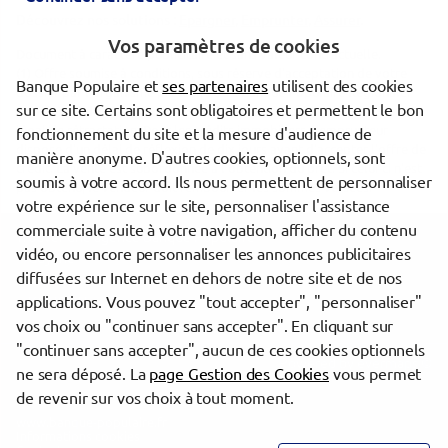
Découvrez nos solutions :
Epargner
,
Emprunter
,
Assurer
.
Vos paramètres de cookies
Document à caractère publicitaire et sans valeur contractuelle.
(1) Offre soumise à conditions, sous réserve d'acceptation de votre
Banque Populaire et
ses partenaires
utilisent des cookies
dossier par l'organisme prêteur, votre Banque Populaire Régionale.
sur ce site. Certains sont obligatoires et permettent le bon
Pour les crédits à la consommation, l'emprunteur dispose du délai
légal de rétractation. Pour les crédits immobiliers, l'emprunteur
fonctionnement du site et la mesure d'audience de
dispose d'un délai de réflexion de dix jours avant d'accepter l'offre de
manière anonyme. D'autres cookies, optionnels, sont
crédit. La vente est subordonnée à l'obtention du prêt. Si celui-ci n'est
soumis à votre accord. Ils nous permettent de personnaliser
pas obtenu, le vendeur doit rembourser les sommes versées.
votre expérience sur le site, personnaliser l'assistance
commerciale suite à votre navigation, afficher du contenu
Trouver une agence Banque Populaire
vidéo, ou encore personnaliser les annonces publicitaires
Guyane
diffusées sur Internet en dehors de notre site et de nos
Kourou
applications. Vous pouvez "tout accepter", "personnaliser"
KOUROU
vos choix ou "continuer sans accepter". En cliquant sur
"continuer sans accepter", aucun de ces cookies optionnels
Powered by
evermaps ©
ne sera déposé. La
page Gestion des Cookies
vous permet
de revenir sur vos choix à tout moment.
www.banque-populaire.fr
Informations cookies