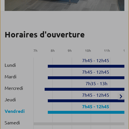
Horaires d'ouverture
7
h
8
h
9
h
10
h
11
h
12
7h45
-
12h45
Lundi
7h45
-
12h45
Mardi
7h35
-
13h
Mercredi
7h45
-
12h45
Jeudi
7h45
-
12h45
Vendredi
Samedi