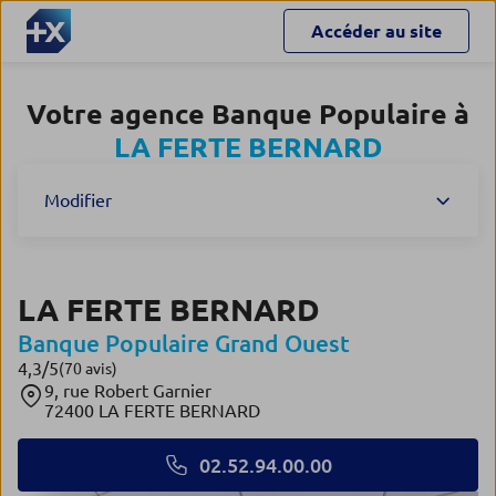
Accéder au site
Votre agence Banque Populaire à
LA FERTE BERNARD
Modifier
LA FERTE BERNARD
Banque Populaire Grand Ouest
4,3
/5
Note de 4.3 sur 5
(70 avis)
9, rue Robert Garnier
72400 LA FERTE BERNARD
02.52.94.00.00