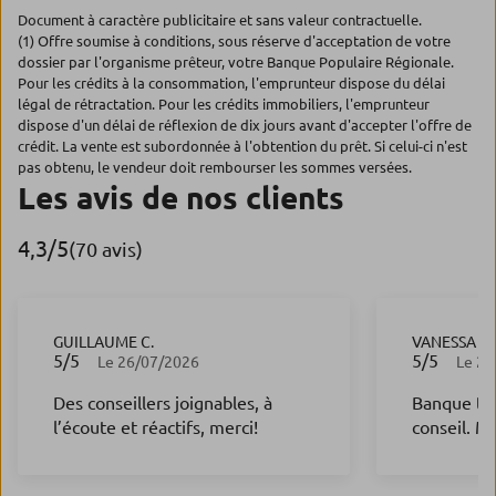
Document à caractère publicitaire et sans valeur contractuelle.
(1) Offre soumise à conditions, sous réserve d'acceptation de votre
dossier par l'organisme prêteur, votre Banque Populaire Régionale.
Pour les crédits à la consommation, l'emprunteur dispose du délai
légal de rétractation. Pour les crédits immobiliers, l'emprunteur
dispose d'un délai de réflexion de dix jours avant d'accepter l'offre de
crédit. La vente est subordonnée à l'obtention du prêt. Si celui-ci n'est
pas obtenu, le vendeur doit rembourser les sommes versées.
Les avis de nos clients
4,3
/5
Note de 4.3 sur 5
(70 avis)
GUILLAUME C.
VANESSA L.
5
/5
5
/5
Note de 5 sur 5
Note de 5 s
Le 26/07/2026
Le 22
Des conseillers joignables, à
Banque trè
l’écoute et réactifs, merci!
conseil. M
temps d'ex
solutions. 