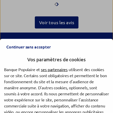
l'agence
Voir tous les avis
Les agences Banque Populaire à proximité
Continuer sans accepter
NOGENT LE ROTROU
Vos paramètres de cookies
MAMERS
Banque Populaire et
ses partenaires
utilisent des cookies
Les agences Banque Populaire dans les villes à proximité
sur ce site. Certains sont obligatoires et permettent le bon
fonctionnement du site et la mesure d'audience de
Le Mans
manière anonyme. D'autres cookies, optionnels, sont
Alençon
soumis à votre accord. Ils nous permettent de personnaliser
votre expérience sur le site, personnaliser l'assistance
commerciale suite à votre navigation, afficher du contenu
Trouver une agence Banque Populaire
vidéo, ou encore personnaliser les annonces publicitaires