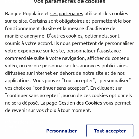
Vos paramètres de cookies
ROCHEFORT
Banque Populaire et
ses partenaires
utilisent des cookies
Les agences Banque Populaire dans les villes à proximité
sur ce site. Certains sont obligatoires et permettent le bon
fonctionnement du site et la mesure d'audience de
La Rochelle
manière anonyme. D'autres cookies, optionnels, sont
Rochefort
soumis à votre accord. Ils nous permettent de personnaliser
votre expérience sur le site, personnaliser l'assistance
commerciale suite à votre navigation, afficher du contenu
Trouver une agence Banque Populaire
vidéo, ou encore personnaliser les annonces publicitaires
Charente-Maritime
diffusées sur Internet en dehors de notre site et de nos
La Rochelle
applications. Vous pouvez "tout accepter", "personnaliser"
LA ROCHELLE PETITE ENTREPRISE
vos choix ou "continuer sans accepter". En cliquant sur
"continuer sans accepter", aucun de ces cookies optionnels
Powered by
evermaps ©
ne sera déposé. La
page Gestion des Cookies
vous permet
de revenir sur vos choix à tout moment.
www.banque-populaire.fr
Informations cookies
Contact
Personnaliser
Tout accepter
Mentions légales