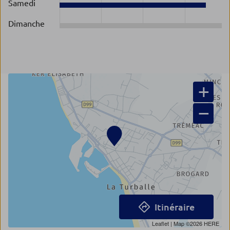
Samedi
Dimanche
+
−
Itinéraire
Leaflet
| Map ©2026
HERE