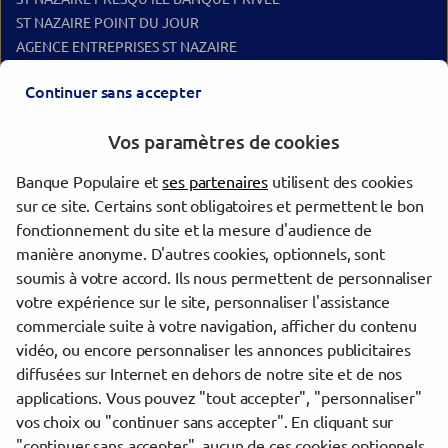
ST NAZAIRE POINT DU JOUR
AGENCE ENTREPRISES ST NAZAIRE
ST NAZAIRE PROFESSIONNELS
Continuer sans accepter
ST NAZAIRE PRESQU''ILE BANQUE PRIVEE CM
ST NAZAIRE OCEANE
Vos paramètres de cookies
ST NAZAIRE OCEANE
Banque Populaire et
ses partenaires
utilisent des cookies
Les agences Banque Populaire dans les villes à proximité
sur ce site. Certains sont obligatoires et permettent le bon
fonctionnement du site et la mesure d'audience de
Saint-Nazaire
manière anonyme. D'autres cookies, optionnels, sont
Vannes
soumis à votre accord. Ils nous permettent de personnaliser
votre expérience sur le site, personnaliser l'assistance
commerciale suite à votre navigation, afficher du contenu
Trouver une agence Banque Populaire
vidéo, ou encore personnaliser les annonces publicitaires
Loire-Atlantique
diffusées sur Internet en dehors de notre site et de nos
La Turballe
applications. Vous pouvez "tout accepter", "personnaliser"
LA TURBALLE
vos choix ou "continuer sans accepter". En cliquant sur
"continuer sans accepter", aucun de ces cookies optionnels