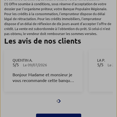
(1) Offre soumise à conditions, sous réserve d'acceptation de votre
dossier par l'organisme prêteur, votre Banque Populaire Régionale.
Pour les crédits à la consommation, l'emprunteur dispose du délai
légal de rétractation. Pour les crédits immobiliers, l'emprunteur
dispose d'un délai de réflexion de dix jours avant d'accepter l'offre de
crédit. La vente est subordonnée à l'obtention du prêt. Si celui-ci n'est
pas obtenu, le vendeur doit rembourser les sommes versées.
Les avis de nos clients
QUENTIN A.
LA P.
5
/5
5
/5
Note de 5 sur 5
Note de 5 s
Le 09/07/2026
Le 21
Bonjour Madame et monsieur je
vous recommande cette banque
car il môt beaucoup apporter et
vous be le regretteras pas allez il
y a des personne formidable 😁