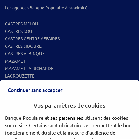
Les agences Banque Populaire à proximité
CASTRES MELOU
CASTRES SOULT
CASTRES CENTRE AFFAIRES
CASTRES SIDOBRE
CASTRES ALBINQUE
MAZAMET
MAZAMET LA RICHARDE
LACROUZETTE
PUYLAURENS
Continuer sans accepter
REVEL
REALMONT
Vos paramètres de cookies
Les agences Banque Populaire dans les villes à proximité
Banque Populaire et
ses partenaires
utilisent des cookies
sur ce site. Certains sont obligatoires et permettent le bon
Castres
fonctionnement du site et la mesure d'audience de
Carcassonne